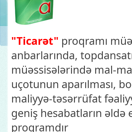
"Ticarət"
proqramı müəss
anbarlarında, topdansatı
müəssisələrində mal-mate
uçotunun aparılması, bor
maliyyə-təsərrüfat fəaliy
geniş hesabatların əldə 
proqramdır