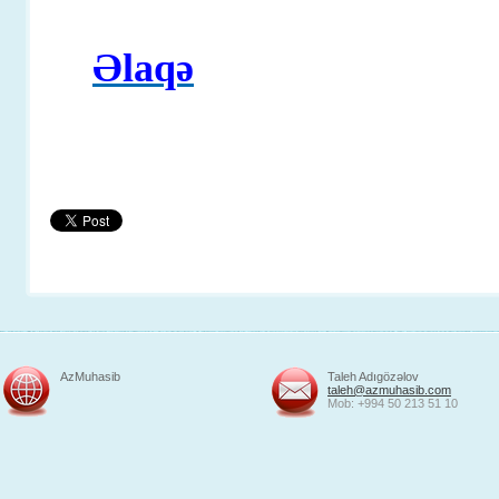
Əlaqə
AzMuhasib
Taleh Adıgözəlov
taleh@azmuhasib.com
Mob: +994 50 213 51 10