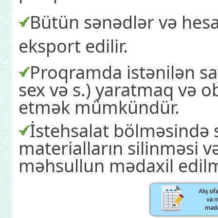
Bütün sənədlər və hes
eksport edilir.
Proqramda istənilən sa
sex və s.) yaratmaq və o
etmək mümkündür.
İstehsalat bölməsində
materialların silinməsi 
məhsullun mədaxil edi