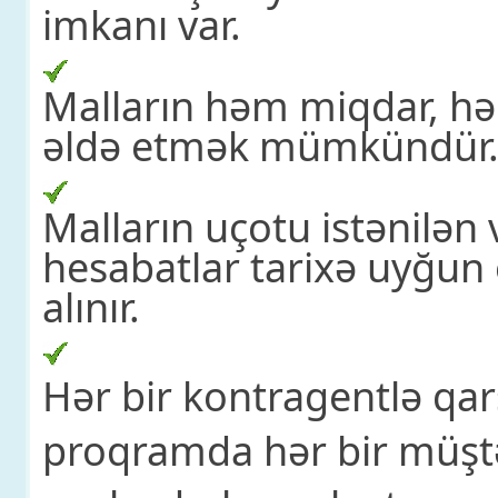
imkanı var.
Malların həm miqdar, hə
əldə etmək mümkündür
Malların uçotu istənilən 
hesabatlar tarixə uyğu
alınır.
Hər bir kontragentlə qarş
proqramda hər bir müştər