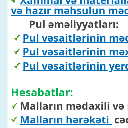
Xammal və materialla
və hazır məhsulun məda
Pul əməliyyatları:
Pul vəsaitlərinin mə
Pul vəsaitlərinin mə
Pul vəsaitlərinin ye
Hesabatlar:
Malların mədaxili və
Malların hərəkəti
cəd