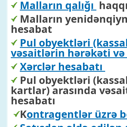
Malların qalığı
haqqı
Malların yenidənqiy
hesabat
Pul obyektləri (kassal
vəsaitlərin hərəkəti və 
Xərclər hesabatı
Pul obyektləri
(kassal
kartlar)
arasında vəsai
hesabatı
K
ontragentlər üzrə b