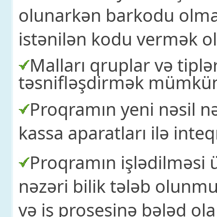
olunarkən barkodu olma
istənilən kodu vermək ol
Malları qruplar və tiplə
təsnifləşdirmək mümkün
Proqramın yeni nəsil n
kassa aparatları ilə int
P
roqramın işlədilməsi
nəzəri bilik tələb olunmu
və iş prosesinə bələd ol