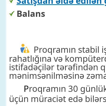
Satışdan əldə edilən 
Balans
Proqramın stabil i
rahatlığına və kompüterd
istifadəçilər tərəfindən
mənimsənilməsinə zəman
P
roqramın 30 günlük
üçün müraciət edə bilərs