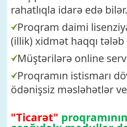
rahatlıqla idarə edə bilər
Proqram daimi lisenziyal
(illik) xidmət haqqı tələb 
Müştərilərə online servi
Proqramın istismarı dö
ödənişsiz məsləhətlər veri
"Ticarət"
proqramının