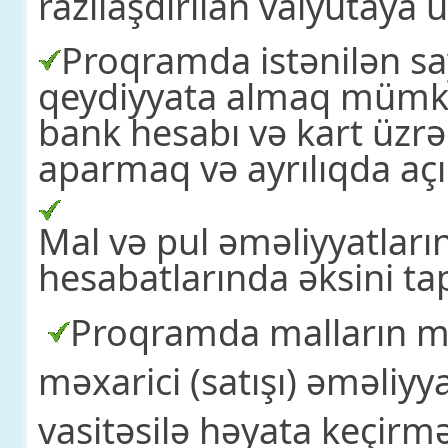
razılaşdırılan valyutaya 
Proqramda istənilən sa
qeydiyyata almaq mümkü
bank hesabı və kart üzrə
aparmaq və ayrılıqda aç
Mal və pul əməliyyatları
hesabatlarında əksini tap
Proqramda malların mə
məxarici
(satışı)
əməliyya
vasitəsilə həyata keçir