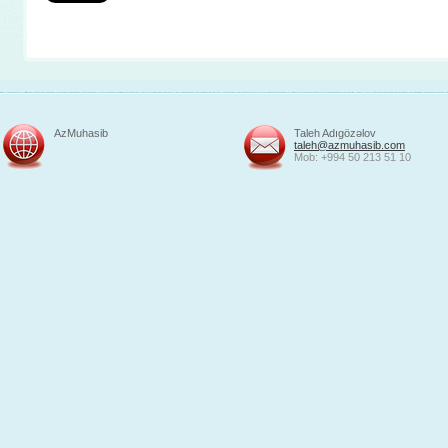
AzMuhasib
Taleh Adıgözəlov
taleh@azmuhasib.com
Mob: +994 50 213 51 10